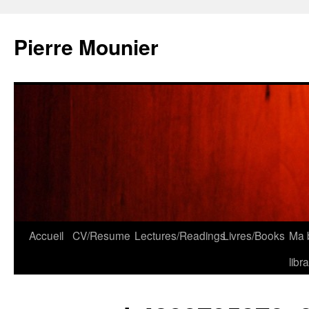
Aller
au
Pierre Mounier
contenu
Accueil
CV/Resume
Lectures/Readings
Livres/Books
Ma b
libr