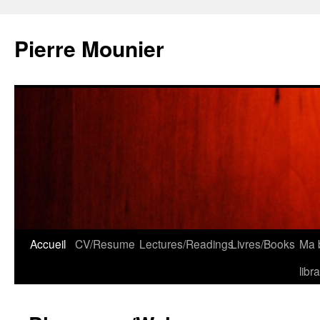
Aller
au
Pierre Mounier
contenu
Accueil
CV/Resume
Lectures/Readings
Livres/Books
Ma b
libr