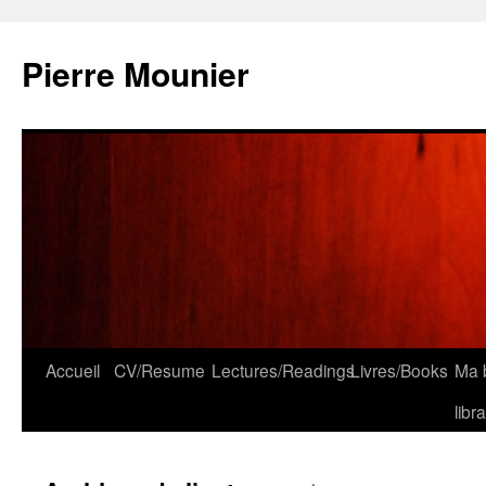
Aller
au
Pierre Mounier
contenu
Accueil
CV/Resume
Lectures/Readings
Livres/Books
Ma b
libr